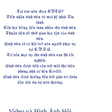
Tại sao nên chọn CBTS?
Tiếp nhận sinh viên từ mọi hệ phái Tin
lành.
Cấp học bổng đến toàn phần cho sinh viên.
Thuận tiện về thời gian học tập của sinh
viên.
Sinh viên có cơ hội trở nên người phục vụ
tại C.B.T.S.
Tư vấn mục vụ cho sinh viên sau khi tốt
nghiệp.
Sinh viên được tiếp cận với một thư viện
phong phú tư liệu Cơ-đốc.
Sinh viên được hướng dẫn bởi giáo sư đoàn
đầy đức tin và yêu thương.
Video và Hình Ảnh Hội