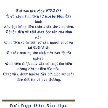
Tại sao nên chọn CBTS?
Tiếp nhận sinh viên từ mọi hệ phái Tin
lành.
Cấp học bổng đến toàn phần cho sinh viên.
Thuận tiện về thời gian học tập của sinh
viên.
Sinh viên có cơ hội trở nên người phục vụ
tại C.B.T.S.
Tư vấn mục vụ cho sinh viên sau khi tốt
nghiệp.
Sinh viên được tiếp cận với một thư viện
phong phú tư liệu Cơ-đốc.
Sinh viên được hướng dẫn bởi giáo sư đoàn
đầy đức tin và yêu thương.
Nơi Nộp Đơn Xin Học