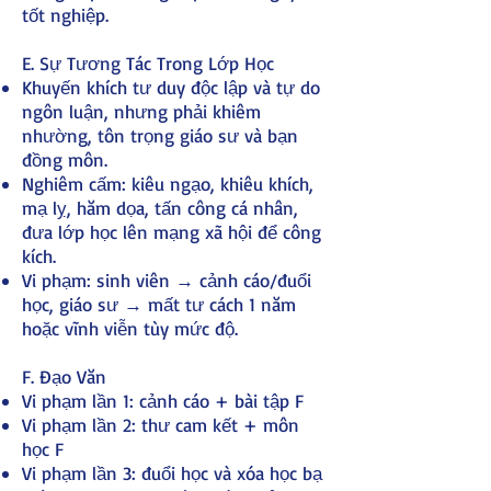
tốt nghiệp.
E. Sự Tương Tác Trong Lớp Học
Khuyến khích tư duy độc lập và tự do
ngôn luận, nhưng phải khiêm
nhường, tôn trọng giáo sư và bạn
đồng môn.
Nghiêm cấm: kiêu ngạo, khiêu khích,
mạ lỵ, hăm dọa, tấn công cá nhân,
đưa lớp học lên mạng xã hội để công
kích.
Vi phạm: sinh viên → cảnh cáo/đuổi
học, giáo sư → mất tư cách 1 năm
hoặc vĩnh viễn tùy mức độ.
F. Đạo Văn
Vi phạm lần 1: cảnh cáo + bài tập F
Vi phạm lần 2: thư cam kết + môn
học F
Vi phạm lần 3: đuổi học và xóa học bạ