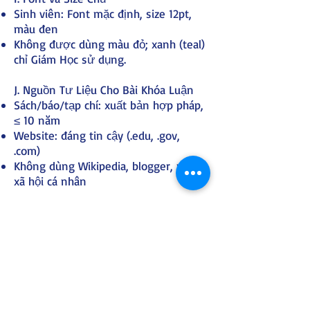
Sinh viên: Font mặc định, size 12pt,
màu đen
Không được dùng màu đỏ; xanh (teal)
chỉ Giám Học sử dụng.
J. Nguồn Tư Liệu Cho Bài Khóa Luận
Sách/báo/tạp chí: xuất bản hợp pháp,
≤ 10 năm
Website: đáng tin cậy (.edu, .gov,
.com)
Không dùng Wikipedia, blogger, mạng
xã hội cá nhân
K. Cộng Tác Với Các Trường Khác
Thành viên HĐQT: không được cộng
tác với trường khác
Giáo sư CBTS: có thể giảng dạy tại các
trường khác trừ “Trường Người của
Chúa”