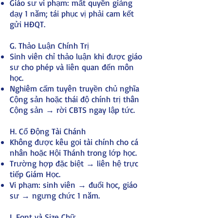
Giáo sư vi phạm: mất quyền giảng
dạy 1 năm; tái phục vị phải cam kết
gửi HĐQT.
G. Thảo Luận Chính Trị
Sinh viên chỉ thảo luận khi được giáo
sư cho phép và liên quan đến môn
học.
Nghiêm cấm tuyên truyền chủ nghĩa
Cộng sản hoặc thái độ chính trị thân
Cộng sản → rời CBTS ngay lập tức.
H. Cổ Động Tài Chánh
Không được kêu gọi tài chính cho cá
nhân hoặc Hội Thánh trong lớp học.
Trường hợp đặc biệt → liên hệ trực
tiếp Giám Học.
Vi phạm: sinh viên → đuổi học, giáo
sư → ngưng chức 1 năm.
I. Font và Size Chữ