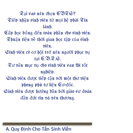
Tại sao nên chọn CBTS?
Tiếp nhận sinh viên từ mọi hệ phái Tin
lành.
Cấp học bổng đến toàn phần cho sinh viên.
Thuận tiện về thời gian học tập của sinh
viên.
Sinh viên có cơ hội trở nên người phục vụ
tại C.B.T.S.
Tư vấn mục vụ cho sinh viên sau khi tốt
nghiệp.
Sinh viên được tiếp cận với một thư viện
phong phú tư liệu Cơ-đốc.
Sinh viên được hướng dẫn bởi giáo sư đoàn
đầy đức tin và yêu thương.
A. Quy Định Cho Tân Sinh Viên