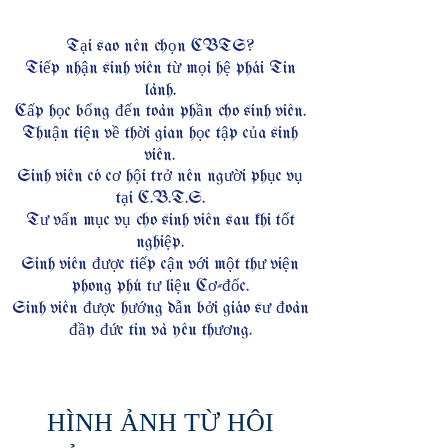
Tại sao nên chọn CBTS?
Tiếp nhận sinh viên từ mọi hệ phái Tin
lành.
Cấp học bổng đến toàn phần cho sinh viên.
Thuận tiện về thời gian học tập của sinh
viên.
Sinh viên có cơ hội trở nên người phục vụ
tại C.B.T.S.
Tư vấn mục vụ cho sinh viên sau khi tốt
nghiệp.
Sinh viên được tiếp cận với một thư viện
phong phú tư liệu Cơ-đốc.
Sinh viên được hướng dẫn bởi giáo sư đoàn
đầy đức tin và yêu thương.
HÌNH ẢNH TỪ HÔI