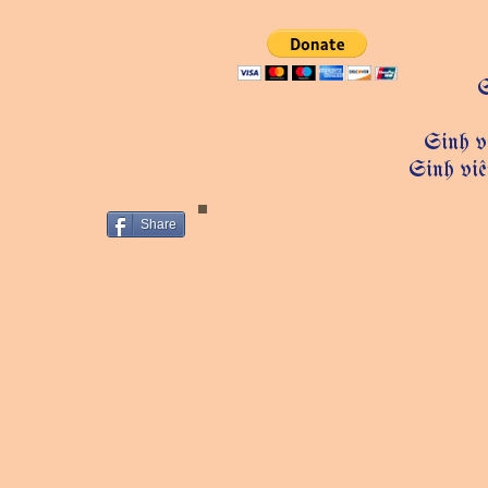
S
Sinh vi
Sinh viê
Share