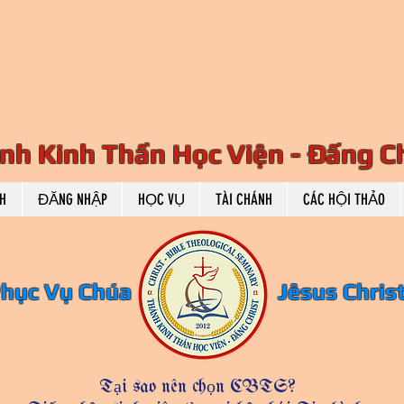
HEOL
HEOL
nh Kinh Thần Học Viện - Đấng Ch
H
ĐĂNG NHẬP
HỌC VỤ
TÀI CHÁNH
CÁC HỘI THẢO
Phục Vụ Chúa Jêsus Christ H
Tại sao nên chọn CBTS?