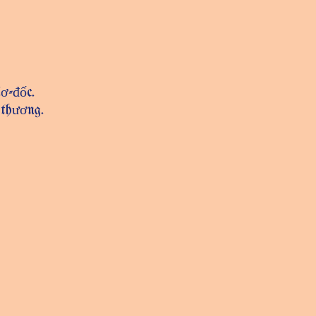
ơ-đốc.
 thương.