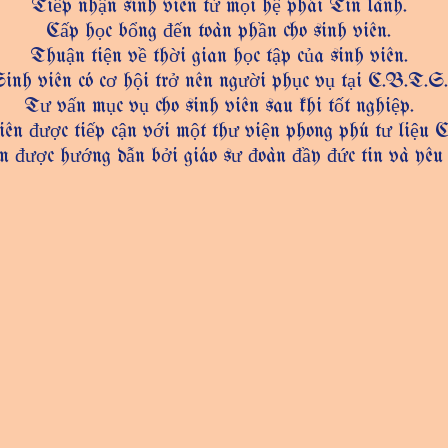
Tiếp nhận sinh viên từ mọi hệ phái Tin lành.
Cấp học bổng đến toàn phần cho sinh viên.
Thuận tiện về thời gian học tập của sinh viên.
inh viên có cơ hội trở nên người phục vụ tại C.B.T.S.
Tư vấn mục vụ cho sinh viên sau khi tốt nghiệp.
ên được tiếp cận với một thư viện phong phú tư liệu C
n được hướng dẫn bởi giáo sư đoàn đầy đức tin và yêu