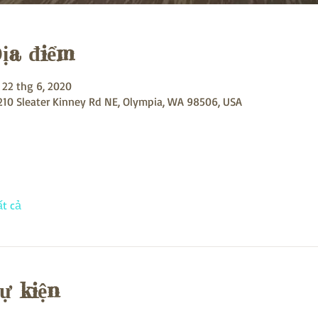
ịa điểm
 22 thg 6, 2020
3210 Sleater Kinney Rd NE, Olympia, WA 98506, USA
t cả
sự kiện