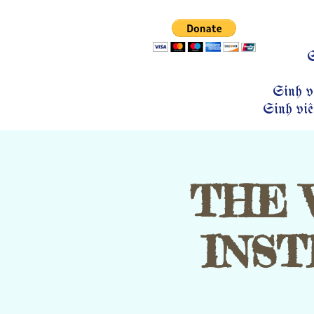
S
Sinh vi
Sinh viê
THE 
INST