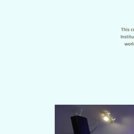
This c
Instit