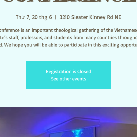
Thứ 7, 20 thg 6
  |  
3210 Sleater Kinney Rd NE
onference is an important theological gathering of the Vietnames
ute’s staff, professors, and students from many countries through
Registration is Closed
See other events