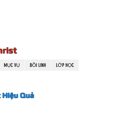
OGICA
OGICA
rist
MỤC VỤ
BỒI LINH
LỚP HỌC
iệu Quả