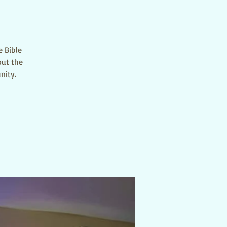
e Bible
out the