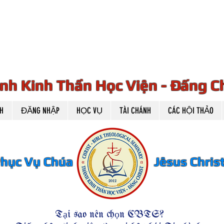
HEOL
HEOL
nh Kinh Thần Học Viện - Đấng Ch
H
ĐĂNG NHẬP
HỌC VỤ
TÀI CHÁNH
CÁC HỘI THẢO
Phục Vụ Chúa Jêsus Christ H
Tại sao nên chọn CBTS?