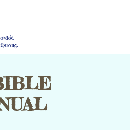
ơ-đốc.
 thương.
BIBLE
NNUAL