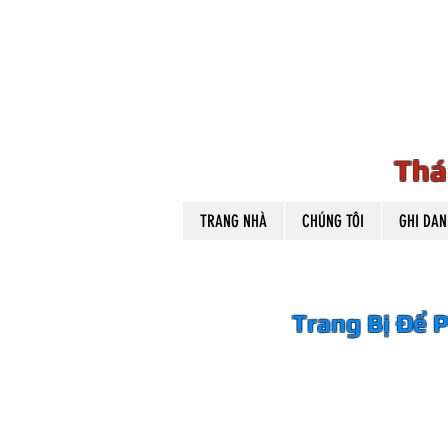
BLE T
BLE T
Thá
TRANG NHÀ
CHÚNG TÔI
GHI DAN
Trang Bị Để 