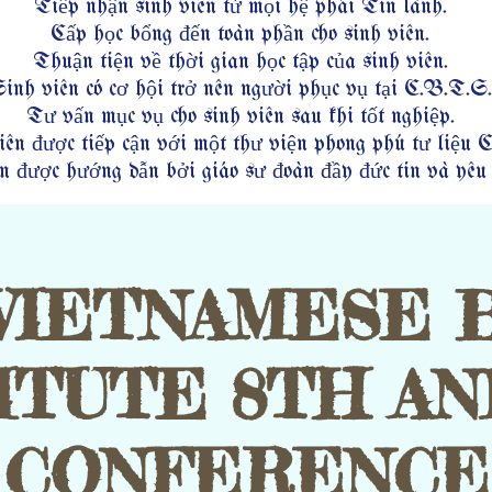
Tiếp nhận sinh viên từ mọi hệ phái Tin lành.
Cấp học bổng đến toàn phần cho sinh viên.
Thuận tiện về thời gian học tập của sinh viên.
inh viên có cơ hội trở nên người phục vụ tại C.B.T.S.
Tư vấn mục vụ cho sinh viên sau khi tốt nghiệp.
ên được tiếp cận với một thư viện phong phú tư liệu C
n được hướng dẫn bởi giáo sư đoàn đầy đức tin và yêu
VIETNAMESE 
ITUTE 8TH A
CONFERENCE