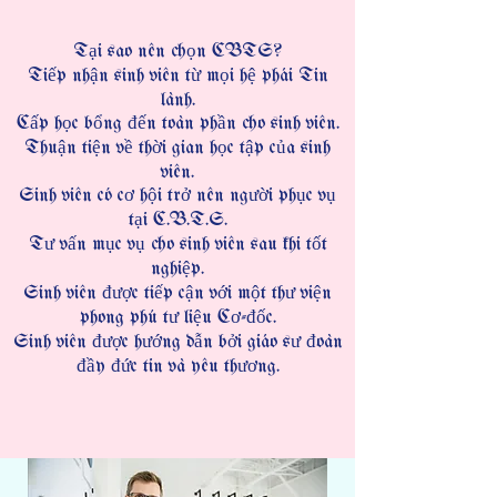
Tại sao nên chọn CBTS?
Tiếp nhận sinh viên từ mọi hệ phái Tin
lành.
Cấp học bổng đến toàn phần cho sinh viên.
Thuận tiện về thời gian học tập của sinh
viên.
Sinh viên có cơ hội trở nên người phục vụ
tại C.B.T.S.
Tư vấn mục vụ cho sinh viên sau khi tốt
nghiệp.
Sinh viên được tiếp cận với một thư viện
phong phú tư liệu Cơ-đốc.
Sinh viên được hướng dẫn bởi giáo sư đoàn
đầy đức tin và yêu thương.