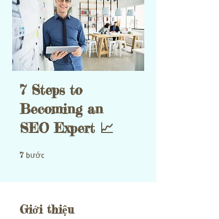
7 Steps to
Becoming an
SEO Expert 📈
7 bước
7
bước
Giới thiệu